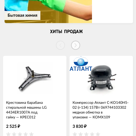
Бытовая химия
ХИТЫ ПРОДАЖ
Крестовина барабана
Компрессор Атлант С-КО140Н5-
стиральной машины LG
02 (r-134) 157Вт 069744103302
4434ER1007A под
медная обмотка в
гайку
—
КРЕС012
упаковке
—
КОМХ109
2 525
3 830
₽
₽