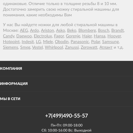
одинаковые. Отличие только в толщине резьбы 8 и 10 мм.
Достаточно замерить свою ножку стиральной машины для
понимания, какие необходимы Вам
У нас Вы найдете ножки для любой стиральной машины в
Москве:
AEG
,
Ardo
,
Ariston
,
Asko
,
Beko
,
Blomberg
,
Bosch
,
Brandt
,
Candy
,
Daewoo
,
Electrolux
,
Fagor
,
Gorenje
,
Haier
,
Hansa
,
Hoover
,
Hotpoint
,
Indesit
,
LG
,
Miele
,
Obodin
,
Panasonic
,
Polar
,
Samsung
,
Siemens
,
Smeg
,
Vestel
,
Whirlpool
,
Zanussi
,
Zerowatt
,
Атлант
и т.д.
КОМПАНИЯ
ИНФОРМАЦИЯ
МЫ В СЕТИ
+7(499)490-55-57
Пн-Пт: 09:00-18:00
Сб: 10:00-16:00 Вс: Выходной