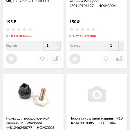
M8, H=37mm
—
НОЖС001
машины Whirlpool
480140101127
—
НОЖС004
195
150
₽
₽
Нет в наличии
Нет в наличии
Кол-во
Кол-во
Ножка для посудомоечной
Ножка стиральной машины М10
машины М8 Whirlpool
Hansa 8018385
—
НОЖС006
4481246248077
—
НОЖС005