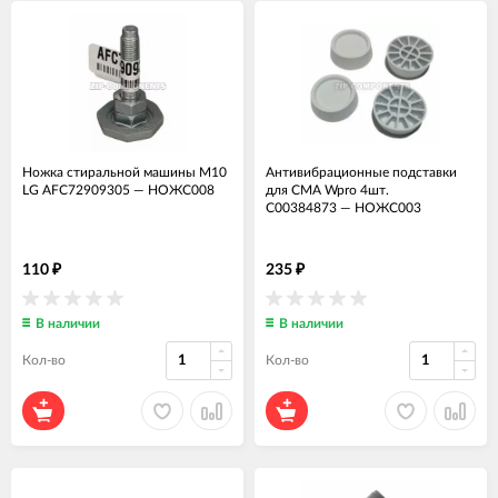
Ножка стиральной машины M10
Антивибрационные подставки
LG AFC72909305
—
НОЖС008
для СМА Wpro 4шт.
C00384873
—
НОЖС003
110
235
₽
₽
В наличии
В наличии
Кол-во
Кол-во