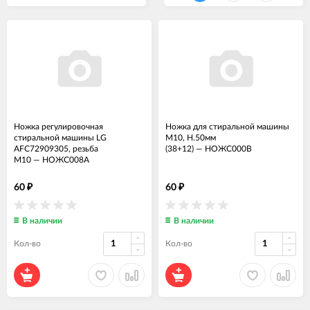
Ножка регулировочная
Ножка для стиральной машины
стиральной машины LG
M10, H.50мм
AFC72909305, резьба
(38+12)
—
НОЖС000В
М10
—
НОЖС008А
60
60
₽
₽
В наличии
В наличии
Кол-во
Кол-во