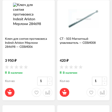
Ключ для снятия противовеса
CT - 503 Магнитный
Indesit Ariston Мерлони
улавливатель
—
СЕВИ008
284698
—
СЕВИ006
3 950
420
₽
₽
В наличии
В наличии
Кол-во
Кол-во