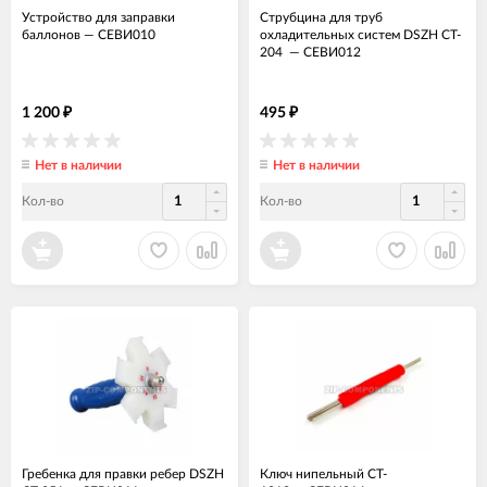
Устройство для заправки
Струбцина для труб
баллонов
—
СЕВИ010
охладительных систем DSZH CT-
204
—
СЕВИ012
1 200
495
₽
₽
Нет в наличии
Нет в наличии
Кол-во
Кол-во
Гребенка для правки ребер DSZH
Ключ нипельный CT-