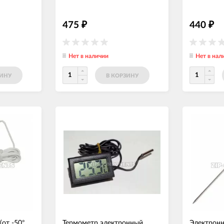
475
440
₽
₽
Нет в наличии
Нет в нал
ЗИНУ
В КОРЗИНУ
от -50°
Термометр электронный
Электрон