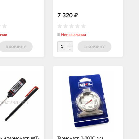
7 320
₽
ичии
Нет в наличии
В КОРЗИНУ
В КОРЗИНУ
ный термометр WT-
Термометр 0-300C для