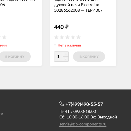
006
духовой печи Electrolux
50286162008
—
ТЕРИ007
440
₽
ичии
Нет в наличии
В КОРЗИНУ
В КОРЗИНУ
+7(499)490-55-57
Пн-Пт: 09:00-18:00
те
Сб: 10:00-16:00 Вс: Выходной
servis@zip-components.ru