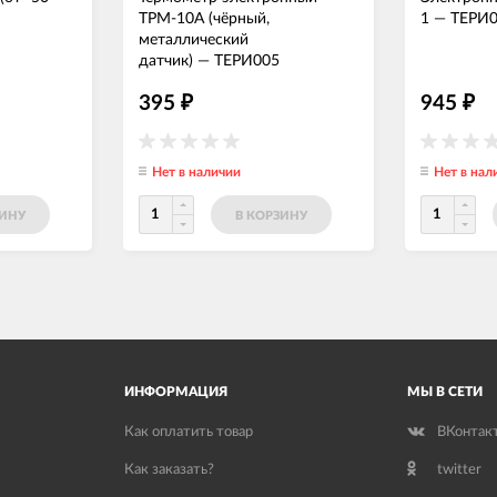
TPM-10A (чёрный,
1
—
ТЕРИ
металлический
датчик)
—
ТЕРИ005
395
945
₽
₽
Нет в наличии
Нет в нал
ЗИНУ
В КОРЗИНУ
ИНФОРМАЦИЯ
МЫ В СЕТИ
Как оплатить товар
ВКонтак
Как заказать?
twitter