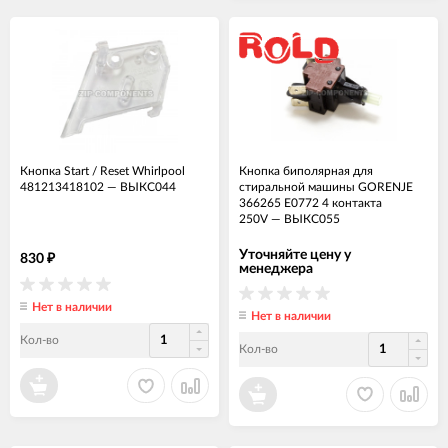
Кнопка Start / Reset Whirlpool
Кнопка биполярная для
481213418102
—
ВЫКС044
стиральной машины GORENJE
366265 E0772 4 контакта
250V
—
ВЫКС055
Уточняйте цену у
830
₽
менеджера
Нет в наличии
Нет в наличии
Кол-во
Кол-во