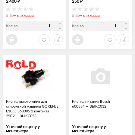
2 400
250
₽
₽
Нет в наличии
Нет в наличии
Кол-во
Кол-во
Кнопка выключения для
Кнопка питания Bosch
стиральной машины GORENJE
600884
—
ВЫКС032
E1035 368305 2 контакта
250V
—
ВЫКС053
Уточняйте цену у
Уточняйте цену у
менеджера
менеджера