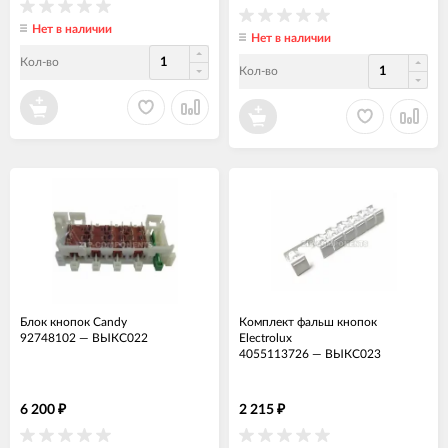
Нет в наличии
Нет в наличии
Кол-во
Кол-во
Блок кнопок Candy
Комплект фальш кнопок
92748102
—
ВЫКС022
Electrolux
4055113726
—
ВЫКС023
6 200
2 215
₽
₽