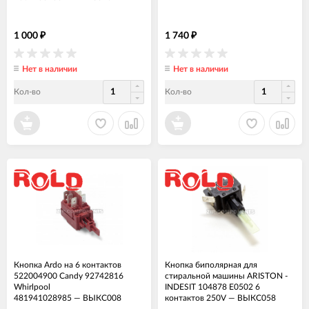
1 000
1 740
₽
₽
Нет в наличии
Нет в наличии
Кол-во
Кол-во
Кнопка Ardo на 6 контактов
Кнопка биполярная для
522004900 Candy 92742816
стиральной машины ARISTON -
Whirlpool
INDESIT 104878 E0502 6
481941028985
—
ВЫКС008
контактов 250V
—
ВЫКС058