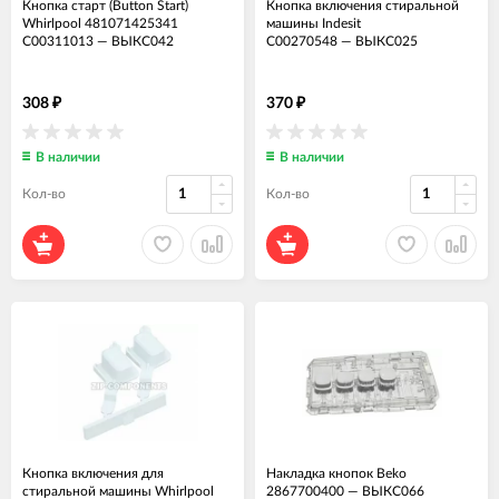
Кнопка старт (Button Start)
Кнопка включения стиральной
Whirlpool 481071425341
машины Indesit
C00311013
—
ВЫКС042
C00270548
—
ВЫКС025
308
370
₽
₽
В наличии
В наличии
Кол-во
Кол-во
Кнопка включения для
Накладка кнопок Beko
стиральной машины Whirlpool
2867700400
—
ВЫКС066