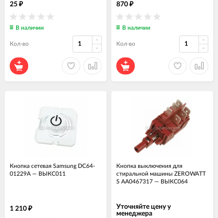
25
870
₽
₽
В наличии
В наличии
Кол-во
Кол-во
Кнопка сетевая Samsung DC64-
Кнопка выключения для
01229A
—
ВЫКС011
стиральной машины ZEROWATT
S AA0467317
—
ВЫКС064
Уточняйте цену у
1 210
₽
менеджера