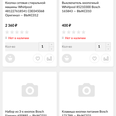
Кнопка сетевая стиральной
Выключатель кнопочный
машины Whirlpool
Whirlpool 85210300 Bosch
481227618541 C00345068
165843
—
ВЫКС010
Оригинал
—
ВЫКС012
2 360
400
₽
₽
Нет в наличии
Нет в наличии
Кол-во
Кол-во
Набор из 3-х кнопок Bosch
Клавиша кнопки питания Bosch
Siemens 600885
—
ВЫКС031
171789
—
ВЫКС021