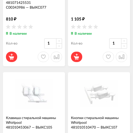
481071425531
C00343986
—
ВЫКС077
810
1 105
₽
₽
В наличии
В наличии
Кол-во
Кол-во
Клавиша стиральной машины
Кнопки стиральной машины
Whirlpool
Whirlpool
481010453067
—
ВЫКС105
481010510470
—
ВЫКС107