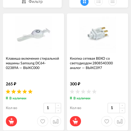
Фильтр
Клавиша включения стиральной
Кнопка сетевая BEKO со
машины Samsung DC64-
светодиодом 2808540300
02389A
—
ВЫКС000
аналог
—
ВЫКС097
265
300
₽
₽
В наличии
В наличии
Кол-во
Кол-во