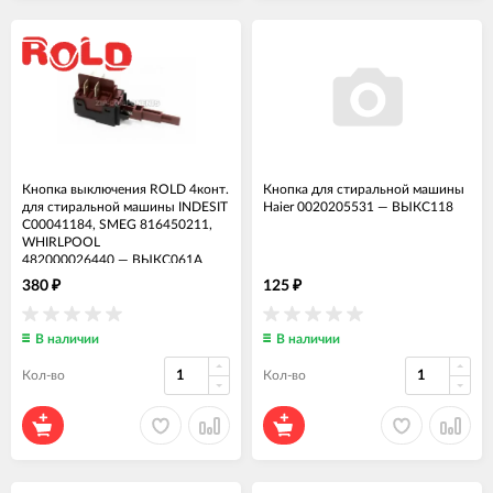
Кнопка выключения ROLD 4конт.
Кнопка для стиральной машины
для стиральной машины INDESIT
Haier 0020205531
—
ВЫКС118
C00041184, SMEG 816450211,
WHIRLPOOL
482000026440
—
ВЫКС061А
380
125
₽
₽
В наличии
В наличии
Кол-во
Кол-во