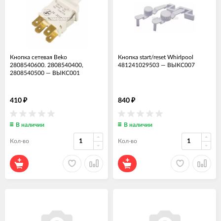
Кнопка сетевая Beko
Кнопка start/reset Whirlpool
2808540600. 2808540400,
481241029503
—
ВЫКС007
2808540500
—
ВЫКС001
410
840
₽
₽
В наличии
В наличии
Кол-во
Кол-во