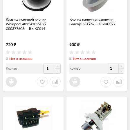
Клавиша сетевой кнопки
Кнопка панели управления
Whirlpool 481241029022
Gorenje 581267
—
ВЫКС027
C00377608
—
ВЫКС014
720
900
₽
₽
Нет в наличии
Нет в наличии
Кол-во
Кол-во