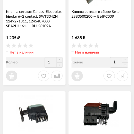
Кнопка сетевая Zanussi-Electrolux
Кнопка сетевая в сборе Beko
bipolar 6+2 contact, SWT304ZN,
2883500200
—
ВЫКС009
1249271311, 1245407000,
SBA2H1161.
—
ВЫКС109А
1 235
1 635
₽
₽
Нет в наличии
Нет в наличии
Кол-во
Кол-во