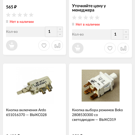
Уточняйте цену у
565
₽
менеджера
Нет в наличии
Нет в наличии
Кол-во
Кол-во
Кнопка включения Ardo
Кнопка выбора режимов Beko
651016370
—
ВЫКС028
2808530300 со
светодиодом
—
ВЫКС019