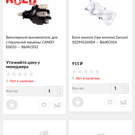
Биполярный выключатель для
Блок кнопок (три кнопки) Zanussi
стиральной машины CANDY
50294526004
—
ВЫКС024
E0033
—
ВЫКС052
Уточняйте цену у
915
₽
менеджера
Нет в наличии
Нет в наличии
Кол-во
Кол-во