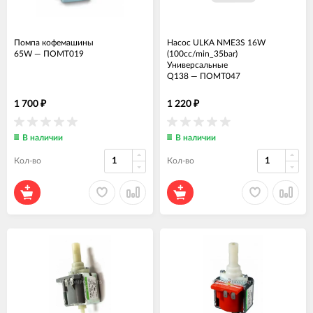
Помпа кофемашины
Насос ULKA NME3S 16W
65W
—
ПОМТ019
(100cc/min_35bar)
Универсальные
Q138
—
ПОМТ047
1 700
1 220
₽
₽
В наличии
В наличии
Кол-во
Кол-во