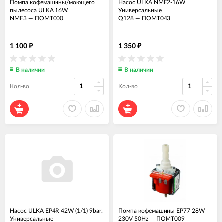
Помпа кофемашины/моющего
Насос ULKA NME2-16W
пылесоса ULKA 16W,
Универсальные
NME3
—
ПОМТ000
Q128
—
ПОМТ043
1 100
1 350
₽
₽
В наличии
В наличии
Кол-во
Кол-во
Насос ULKA EP4R 42W (1/1) 9bar.
Помпа кофемашины EP77 28W
Универсальные
230V 50Hz
—
ПОМТ009