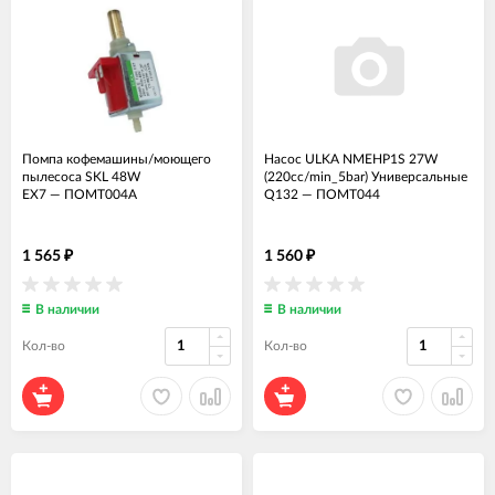
Помпа кофемашины/моющего
Насос ULKA NMEHP1S 27W
пылесоса SKL 48W
(220cc/min_5bar) Универсальные
EX7
—
ПОМТ004А
Q132
—
ПОМТ044
1 565
1 560
₽
₽
В наличии
В наличии
Кол-во
Кол-во