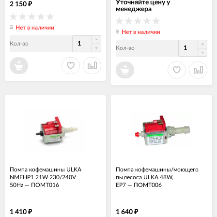
Уточняйте цену у
2 150
₽
менеджера
Нет в наличии
Нет в наличии
Кол-во
Кол-во
Помпа кофемашины ULKA
Помпа кофемашины/моющего
NMEHP1 21W 230/240V
пылесоса ULKA 48W,
50Hz
—
ПОМТ016
EP7
—
ПОМТ006
1 410
1 640
₽
₽