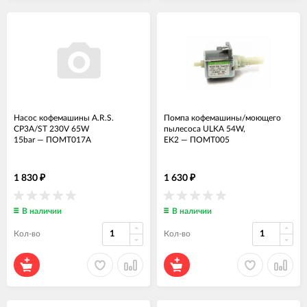
Насос кофемашины A.R.S.
Помпа кофемашины/моющего
CP3A/ST 230V 65W
пылесоса ULKA 54W,
15bar
—
ПОМТ017А
EK2
—
ПОМТ005
1 830
1 630
₽
₽
В наличии
В наличии
Кол-во
Кол-во