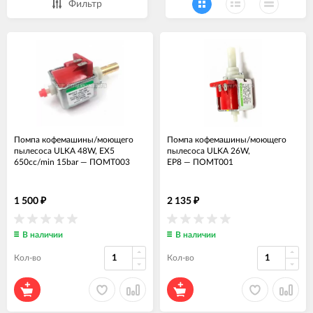
Фильтр
Помпа кофемашины/моющего
Помпа кофемашины/моющего
пылесоса ULKA 48W, EX5
пылесоса ULKA 26W,
650cc/min 15bar
—
ПОМТ003
EP8
—
ПОМТ001
1 500
2 135
₽
₽
В наличии
В наличии
Кол-во
Кол-во