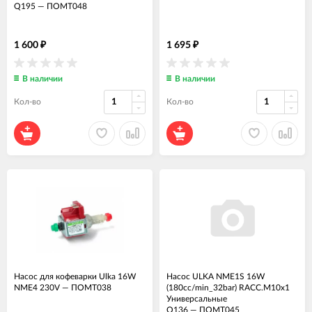
Q195
—
ПОМТ048
1 600
1 695
₽
₽
В наличии
В наличии
Кол-во
Кол-во
Насос для кофеварки Ulka 16W
Насос ULKA NME1S 16W
NME4 230V
—
ПОМТ038
(180cc/min_32bar) RACC.M10x1
Универсальные
Q136
—
ПОМТ045