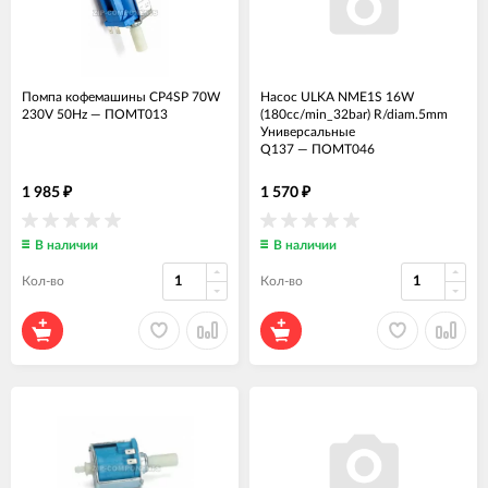
Помпа кофемашины CP4SP 70W
Насос ULKA NME1S 16W
230V 50Hz
—
ПОМТ013
(180cc/min_32bar) R/diam.5mm
Универсальные
Q137
—
ПОМТ046
1 985
1 570
₽
₽
В наличии
В наличии
Кол-во
Кол-во