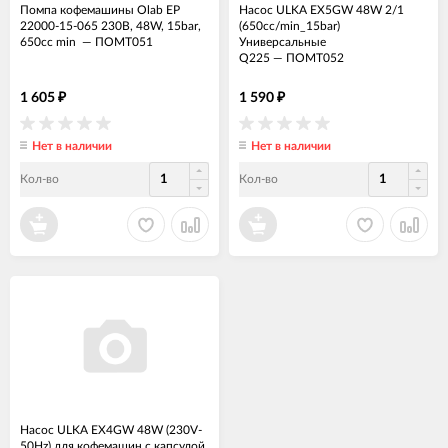
Помпа кофемашины Olab EP
Насос ULKA EX5GW 48W 2/1
22000-15-065 230В, 48W, 15bar,
(650cc/min_15bar)
650cc min
—
ПОМТ051
Универсальные
Q225
—
ПОМТ052
1 605
1 590
₽
₽
Нет в наличии
Нет в наличии
Кол-во
Кол-во
Насос ULKA EX4GW 48W (230V-
50Hz) для кофемашин с капсулой