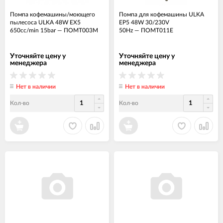
Помпа кофемашины/моющего
Помпа для кофемашины ULKA
пылесоса ULKA 48W EX5
EP5 48W 30/230V
650cc/min 15bar
—
ПОМТ003М
50Hz
—
ПОМТ011Е
Уточняйте цену у
Уточняйте цену у
менеджера
менеджера
Нет в наличии
Нет в наличии
Кол-во
Кол-во