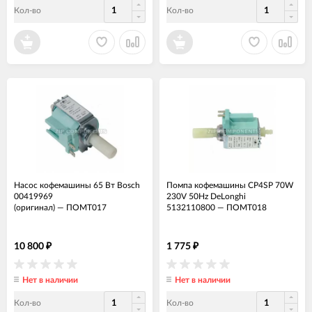
Кол-во
Кол-во
Насос кофемашины 65 Вт Bosch
Помпа кофемашины CP4SP 70W
00419969
230V 50Hz DeLonghi
(оригинал)
—
ПОМТ017
5132110800
—
ПОМТ018
10 800
1 775
₽
₽
Нет в наличии
Нет в наличии
Кол-во
Кол-во