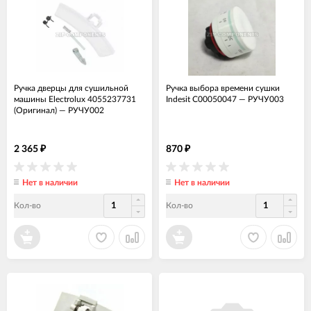
Ручка дверцы для сушильной
Ручка выбора времени сушки
машины Electrolux 4055237731
Indesit C00050047
—
РУЧУ003
(Оригинал)
—
РУЧУ002
2 365
870
₽
₽
Нет в наличии
Нет в наличии
Кол-во
Кол-во