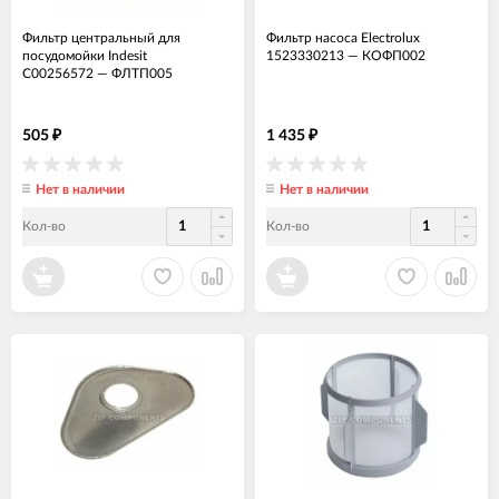
Фильтр центральный для
Фильтр насоса Electrolux
посудомойки Indesit
1523330213
—
КОФП002
C00256572
—
ФЛТП005
505
1 435
₽
₽
Нет в наличии
Нет в наличии
Кол-во
Кол-во