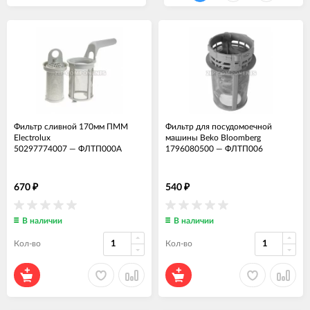
Фильтр сливной 170мм ПММ
Фильтр для посудомоечной
Electrolux
машины Beko Bloomberg
50297774007
—
ФЛТП000А
1796080500
—
ФЛТП006
670
540
₽
₽
В наличии
В наличии
Кол-во
Кол-во