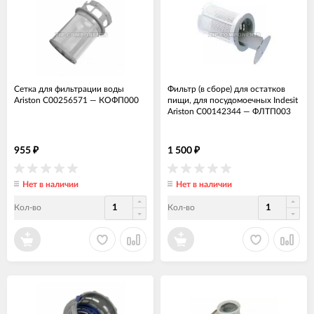
Сетка для фильтрации воды
Фильтр (в сборе) для остатков
Ariston C00256571
—
КОФП000
пищи, для посудомоечных Indesit
Ariston C00142344
—
ФЛТП003
955
1 500
₽
₽
Нет в наличии
Нет в наличии
Кол-во
Кол-во