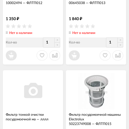
10002494
—
ФЛТП012
00645038
—
ФЛТП013
1 350
1 840
₽
₽
Нет в наличии
Нет в наличии
Кол-во
Кол-во
Фильтр тонкой очистки
Фильтр посудомоечной машины
посудомоечной ма
—
лллл
Electrolux
50223749008
—
ФЛТП015