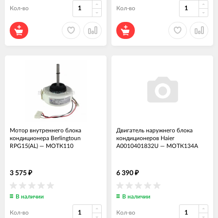
Кол-во
Кол-во
Мотор внутреннего блока
Двигатель наружнего блока
кондиционера Berlingtoun
кондиционеров Haier
RPG15(AL)
—
МОТК110
A0010401832U
—
МОТК134А
3 575
6 390
₽
₽
В наличии
В наличии
Кол-во
Кол-во