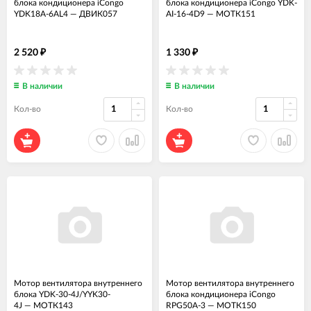
блока кондиционера iCongo
блока кондиционера iCongo YDK-
YDK18A-6AL4
—
ДВИК057
AI-16-4D9
—
МОТК151
2 520
1 330
₽
₽
В наличии
В наличии
Кол-во
Кол-во
Мотор вентилятора внутреннего
Мотор вентилятора внутреннего
блока YDK-30-4J/YYK30-
блока кондиционера iCongo
4J
—
МОТК143
RPG50A-3
—
МОТК150