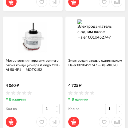
Мотор вентилятора внутреннего
Электродвигатель с одним валом
блока кондиционера iCongo YDK-
Haier 0010452747
—
ДВИК020
AI-50-4P1
—
МОТК152
4 060
4 725
₽
₽
В наличии
В наличии
Кол-во
Кол-во