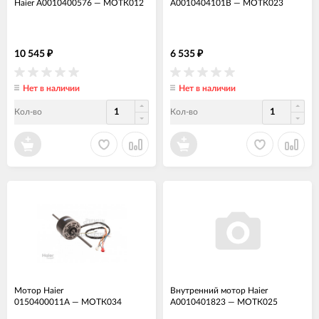
Haier A0010400576
—
МОТК012
A0010404101B
—
МОТК023
10 545
6 535
₽
₽
Нет в наличии
Нет в наличии
Кол-во
Кол-во
Мотор Haier
Внутренний мотор Haier
0150400011A
—
МОТК034
A0010401823
—
МОТК025