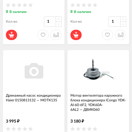
В наличии
В наличии
Кол-во
Кол-во
Дренажный насос кондиционера
Мотор вентилятора наружного
Haier 0150813132
—
МОТК135
блока кондиционера iCongo YDK-
AI-60-6F2, YDK60A-
6AL2
—
ДВИК060
3 995
3 180
₽
₽