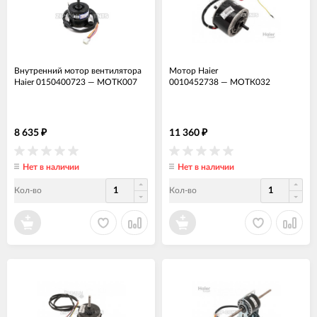
Внутренний мотор вентилятора
Мотор Haier
Haier 0150400723
—
МОТК007
0010452738
—
МОТК032
8 635
11 360
₽
₽
Нет в наличии
Нет в наличии
Кол-во
Кол-во