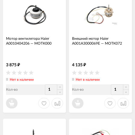
Мотор вентилятора Haier
Внешний мотор Haier
A0010404206
—
МОТК000
A001A3000069E
—
МОТК072
3 875
4 135
₽
₽
Нет в наличии
Нет в наличии
Кол-во
Кол-во