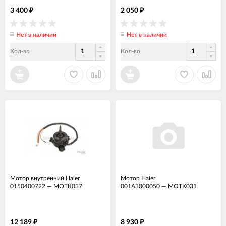
3 400
2 050
₽
₽
Нет в наличии
Нет в наличии
Кол-во
Кол-во
Мотор внутренний Haier
Мотор Haier
0150400722
—
МОТК037
001A3000050
—
МОТК031
12 189
8 930
₽
₽