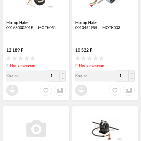
Мотор Haier
Мотор Haier
001A3000201E
—
МОТК051
0010452955
—
МОТК033
12 189
10 522
₽
₽
Нет в наличии
Нет в наличии
Кол-во
Кол-во