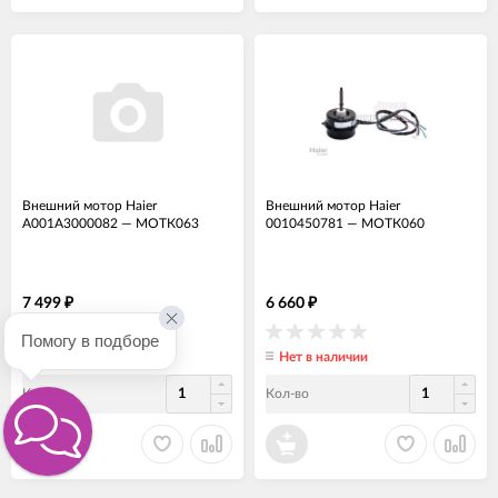
Внешний мотор Haier
Внешний мотор Haier
A001A3000082
—
МОТК063
0010450781
—
МОТК060
7 499
6 660
₽
₽
Помогу в подборе
Нет в наличии
Нет в наличии
Кол-во
Кол-во