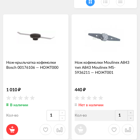
Нож-крыльчатка кофемолки
Нож кофемолки Moulinex A843
Bosch 00176106
—
НОЖТ000
тип A843 Moulinex MS-
5936211
—
НОЖТ001
1 010
440
₽
₽
В наличии
Нет в наличии
Кол-во
Кол-во