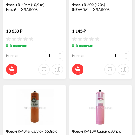
Фреон R-404А (10,9 кг)
Фреон R-600 (420г.)
Китай
—
ХЛАД008
(NEVADA)
—
ХЛАД003
13 630
1 145
₽
₽
В наличии
В наличии
Кол-во
Кол-во
Фреон R-404a, баллон 650гр с
Фреон R-410A балон 650гр с