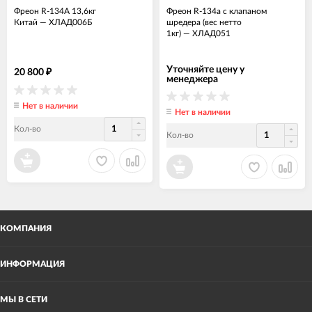
Фреон R-134А 13,6кг
Фреон R-134a с клапаном
Китай
—
ХЛАД006Б
шредера (вес нетто
1кг)
—
ХЛАД051
Уточняйте цену у
20 800
₽
менеджера
Нет в наличии
Нет в наличии
Кол-во
Кол-во
КОМПАНИЯ
ИНФОРМАЦИЯ
МЫ В СЕТИ