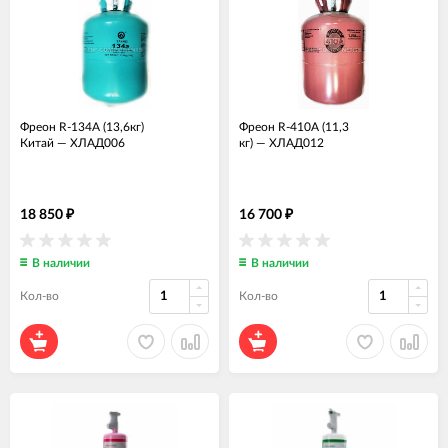
Фреон R-134А (13,6кг)
Фреон R-410А (11,3
Китай
—
ХЛАД006
кг)
—
ХЛАД012
18 850
16 700
₽
₽
В наличии
В наличии
Кол-во
Кол-во