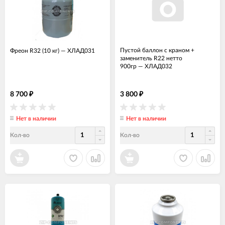
Пустой баллон с краном +
Фреон R32 (10 кг)
—
ХЛАД031
заменитель R22 нетто
900гр
—
ХЛАД032
8 700
3 800
₽
₽
Нет в наличии
Нет в наличии
Кол-во
Кол-во