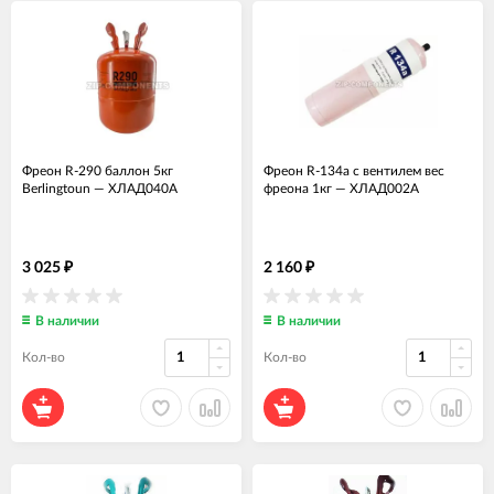
Фреон R-290 баллон 5кг
Фреон R-134a с вентилем вес
Berlingtoun
—
ХЛАД040А
фреона 1кг
—
ХЛАД002А
3 025
2 160
₽
₽
В наличии
В наличии
Кол-во
Кол-во