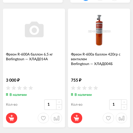
Фреон R-600А баллон 6,5 кг
Фреон R-600a баллон 420гр с
Berlingtoun
—
ХЛАД014А
вентилем
Berlingtoun
—
ХЛАД004Б
3 000
755
₽
₽
В наличии
В наличии
Кол-во
Кол-во