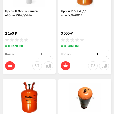
Фреон R-32 с вентилем
Фреон R-600А (6,5
680г
—
ХЛАД044А
кг)
—
ХЛАД014
2 160
3 000
₽
₽
В наличии
В наличии
Кол-во
Кол-во