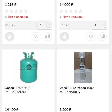
1 295
14 000
₽
₽
Нет в наличии
Нет в наличии
Кол-во
Кол-во
Фреон R-507 (11,3
Фреон R-12, балон 1000
кг)
—
ХЛАД013
гр
—
ХЛАД019
14 400
3 200
₽
₽