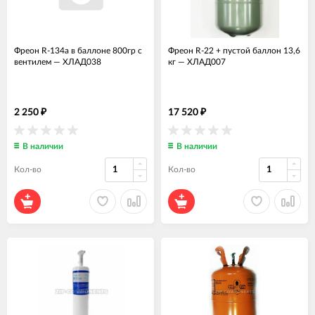
Фреон R-134a в баллоне 800гр с
Фреон R-22 + пустой баллон 13,6
вентилем
—
ХЛАД038
кг
—
ХЛАД007
2 250
17 520
₽
₽
В наличии
В наличии
Кол-во
Кол-во