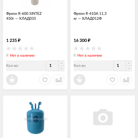
Фреон R-600 SINTEZ
Фреон R-410А 11,3
450г
—
ХЛАД035
кг
—
ХЛАД012Ф
1 235
16 300
₽
₽
Нет в наличии
Нет в наличии
Кол-во
Кол-во