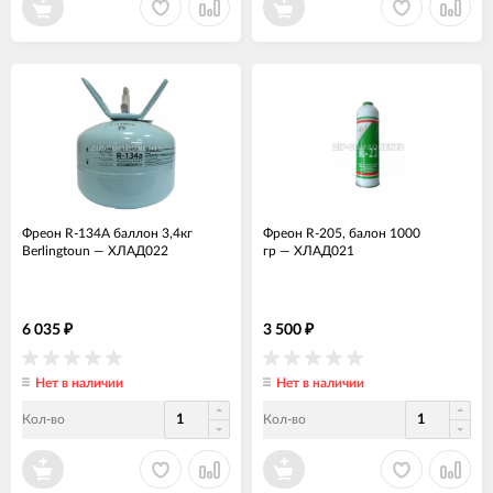
Фреон R-134A баллон 3,4кг
Фреон R-205, балон 1000
Berlingtoun
—
ХЛАД022
гр
—
ХЛАД021
6 035
3 500
₽
₽
Нет в наличии
Нет в наличии
Кол-во
Кол-во