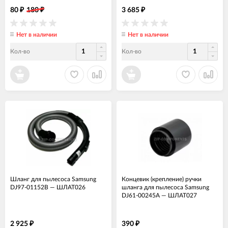
80
180
3 685
₽
₽
₽
Нет в наличии
Нет в наличии
Кол-во
Кол-во
Шланг для пылесоса Samsung
Концевик (крепление) ручки
DJ97-01152B
—
ШЛАТ026
шланга для пылесоса Samsung
DJ61-00245A
—
ШЛАТ027
2 925
390
₽
₽