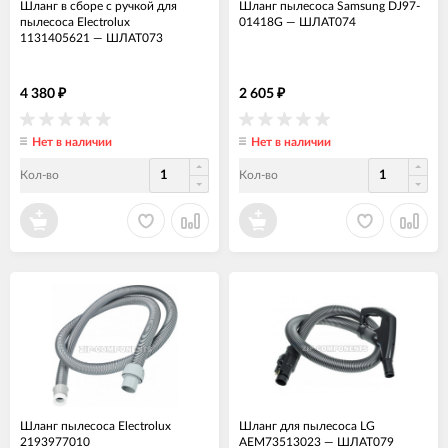
Шланг в сборе с ручкой для
Шланг пылесоса Samsung DJ97-
пылесоса Electrolux
01418G
—
ШЛАТ074
1131405621
—
ШЛАТ073
4 380
2 605
₽
₽
Нет в наличии
Нет в наличии
Кол-во
Кол-во
Шланг пылесоса Electrolux
Шланг для пылесоса LG
2193977010
AEM73513023
—
ШЛАТ079