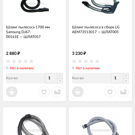
Шланг пылесоса 1700 мм
Шланг пылесоса в сборе LG
Samsung DJ67-
AEM73513017
—
ШЛАТ005
00161E
—
ШЛАТ057
2 880
3 230
₽
₽
Нет в наличии
Нет в наличии
Кол-во
Кол-во