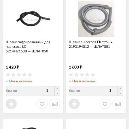
Шланг гофрированный для
Шланг пылесоса Electrolux
пылесоса LG
2193194012
—
ШЛАТ051
5214FI2163B
—
ШЛАТ050
1 420
1 600
₽
₽
Нет в наличии
Нет в наличии
Кол-во
Кол-во