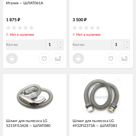
Италия
—
ШЛАТ061А
1 875
3 500
₽
₽
Нет в наличии
Нет в наличии
Кол-во
Кол-во
Шланг для пылесоса LG
Шланг для пылесоса LG
5215FI13428
—
ШЛАТ080
4932FI2373A
—
ШЛАТ081