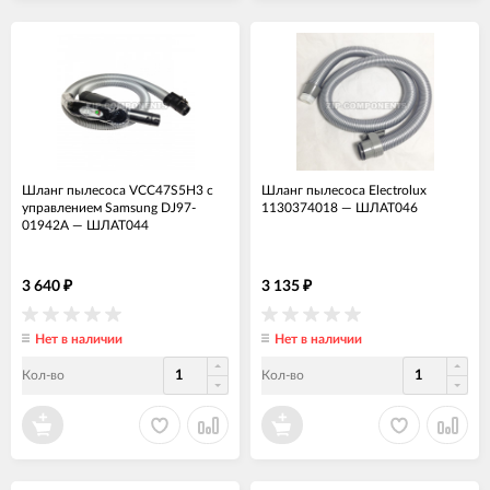
Шланг пылесоса VCC47S5H3 с
Шланг пылесоса Electrolux
управлением Samsung DJ97-
1130374018
—
ШЛАТ046
01942A
—
ШЛАТ044
3 640
3 135
₽
₽
Нет в наличии
Нет в наличии
Кол-во
Кол-во