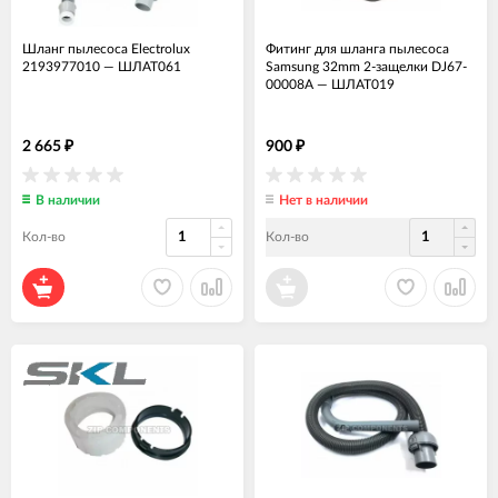
Шланг пылесоса Electrolux
Фитинг для шланга пылесоса
2193977010
—
ШЛАТ061
Samsung 32mm 2-защелки DJ67-
00008A
—
ШЛАТ019
2 665
900
₽
₽
В наличии
Нет в наличии
Кол-во
Кол-во