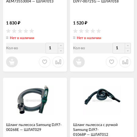
AEM73553004
—
ШЛАТ013
DJ97-00721G
—
ШЛАТ018
1 830
1 520
₽
₽
Нет в наличии
Нет в наличии
Кол-во
Кол-во
Шланг пылесоса Samsung DJ97-
Шланг пылесоса с ручкой
00268E
—
ШЛАТ029
Samsung DJ97-
01068P
—
ШЛАТ012