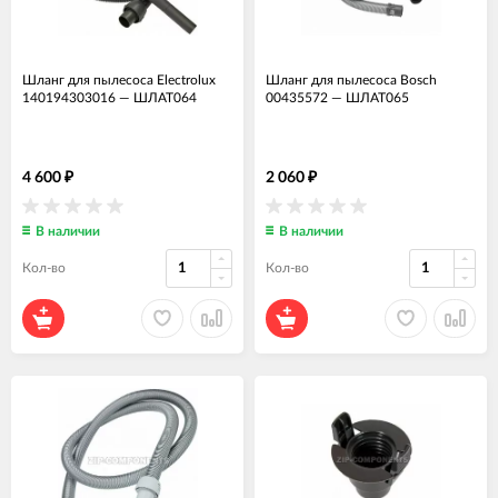
Шланг для пылесоса Electrolux
Шланг для пылесоса Bosch
140194303016
—
ШЛАТ064
00435572
—
ШЛАТ065
4 600
2 060
₽
₽
В наличии
В наличии
Кол-во
Кол-во