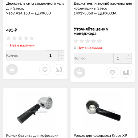
Держатель сита заварочного узла
Держатель (нижний) жернова для
для Saeco,
кофемашины Saeco
9169.A14.150
—
ДЕРХ030
149198350
—
ДЕРХ003А
Уточняйте цену у
495
₽
менеджера
Нет в наличии
Нет в наличии
Кол-во
Кол-во
Рожок без сита для кофеварки
Рожок для кофеварки Krups XP