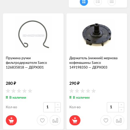
Пружина ручки
Держатель (нижний) жернова
фильтродержателя Saeco
кофемашины Saeco
126835818
—
ДЕРХ001
149198350
—
ДЕРХ003
280
290
₽
₽
В наличии
В наличии
Кол-во
Кол-во