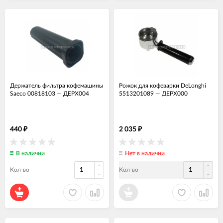
Держатель фильтра кофемашины
Рожок для кофеварки DeLonghi
Saeco 00818103
—
ДЕРХ004
5513201089
—
ДЕРХ000
440
2 035
₽
₽
В наличии
Нет в наличии
Кол-во
Кол-во