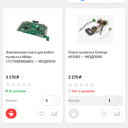
Электронная плата для робот-
Плата пылесоса Gorenje
пылесоса Midea
493583
—
МОДП000
17175000006801
—
МОДП034
3 170
2 270
₽
₽
В наличии
Нет в наличии
Кол-во
Кол-во