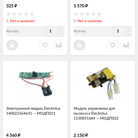
325
5 570
₽
₽
Нет в наличии
Нет в наличии
Кол-во
Кол-во
Электронный модуль Electrolux
Модуль управления для
140022564631
—
МОДП021
пылесоса Electrolux
1130851684
—
МОДП022
4 560
2 150
₽
₽