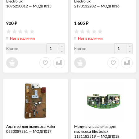
Electrolux
Electrolux
1096250012
—
МОДП015
2193132202
—
МОДП016
900
1 605
₽
₽
Нет в наличии
Нет в наличии
Кол-во
Кол-во
Адаптер для пылесоса Haier
Модуль управления для
0530089961
—
МОДП017
пылесоса Electrolux
1131182519
—
МОДП018