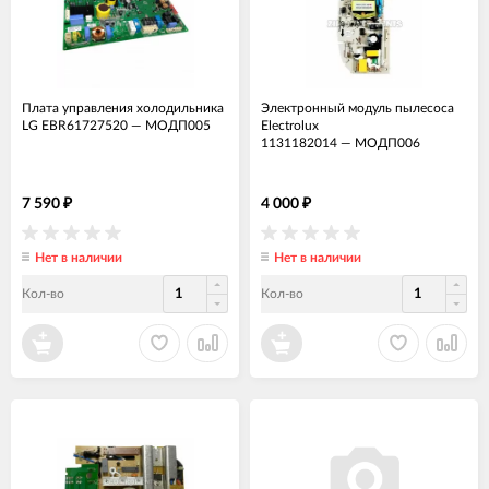
Плата управления холодильника
Электронный модуль пылесоса
LG EBR61727520
—
МОДП005
Electrolux
1131182014
—
МОДП006
7 590
4 000
₽
₽
Нет в наличии
Нет в наличии
Кол-во
Кол-во