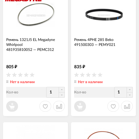
Ремень 1321J5 EL Megadyne
Ремень 4PHE 285 Beko
Whirlpool
491500303
—
РЕМУ021
481935810052
—
РЕМС312
805
835
₽
₽
Нет в наличии
Нет в наличии
Кол-во
Кол-во