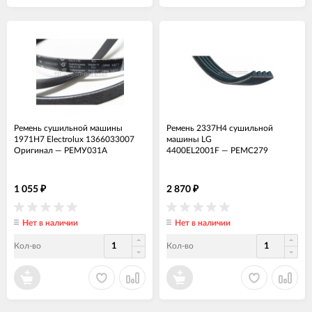
Ремень сушильной машины
Ремень 2337H4 сушильной
1971H7 Electrolux 1366033007
машины LG
Оригинал
—
РЕМУ031А
4400EL2001F
—
РЕМС279
1 055
2 870
₽
₽
Нет в наличии
Нет в наличии
Кол-во
Кол-во