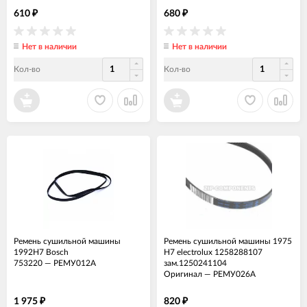
610
680
₽
₽
Нет в наличии
Нет в наличии
Кол-во
Кол-во
Ремень сушильной машины
Ремень сушильной машины 1975
1992H7 Bosch
H7 electrolux 1258288107
753220
—
РЕМУ012А
зам.1250241104
Оригинал
—
РЕМУ026А
1 975
820
₽
₽