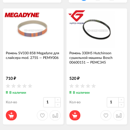
Ремень SV330 858 Megadyne для
Ремень 330H5 Hutchinson
слайсера mod. 275S
—
РЕМУ006
сушильной машины Bosch
00600151
—
РЕМС345
710
520
₽
₽
В наличии
В наличии
Кол-во
Кол-во