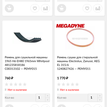
Ремень для сушильной машины
Ремень сушки для стиральной
1965 H6 EH80 1965mm Whirlpool
машины Electrolux, Zanussi, AEG
481235818186
EL 315/6
C00313102
—
РЕМУ015
1240827426
—
РЕМУ011
760
1 770
₽
₽
Нет в наличии
Нет в наличии
Кол-во
Кол-во