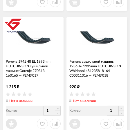
Ремень 1942H8 EL 1893mm
Ремень сушильной машины
HUTCHINSON сушильной
1936H6 1935mm HUTCHINSON
машине Gorenje 270313
Whirlpool 481235818164
160165
—
РЕМУ017
C00311016
—
РЕМУ018
1 215
920
₽
₽
Нет в наличии
Нет в наличии
Кол-во
Кол-во