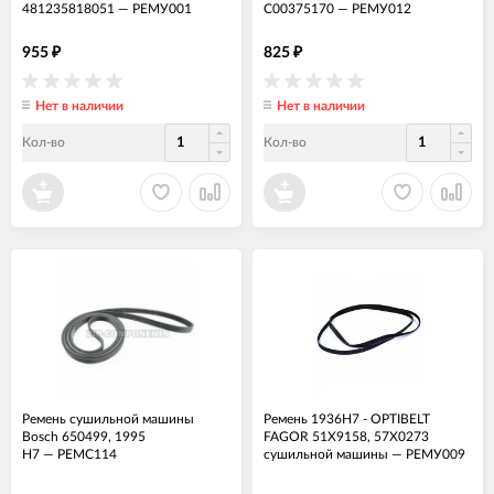
481235818051
—
РЕМУ001
C00375170
—
РЕМУ012
955
825
₽
₽
Нет в наличии
Нет в наличии
Кол-во
Кол-во
Ремень сушильной машины
Ремень 1936H7 - OPTIBELT
Bosch 650499, 1995
FAGOR 51X9158, 57X0273
H7
—
РЕМС114
сушильной машины
—
РЕМУ009