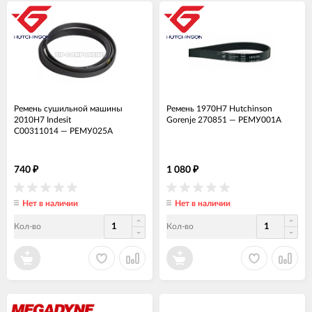
Ремень сушильной машины
Ремень 1970H7 Hutchinson
2010H7 Indesit
Gorenje 270851
—
РЕМУ001А
C00311014
—
РЕМУ025А
740
1 080
₽
₽
Нет в наличии
Нет в наличии
Кол-во
Кол-во