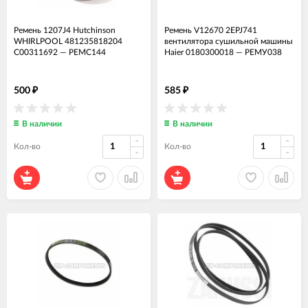
Ремень 1207J4 Hutchinson
Ремень V12670 2EPJ741
WHIRLPOOL 481235818204
вентилятора сушильной машины
C00311692
—
РЕМС144
Haier 0180300018
—
РЕМУ038
500
585
₽
₽
В наличии
В наличии
Кол-во
Кол-во