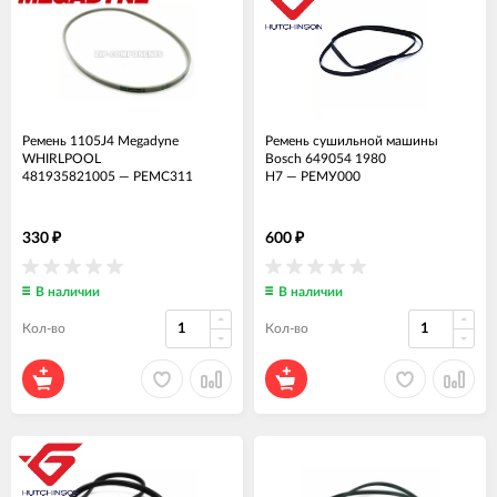
Ремень 1105J4 Megadyne
Ремень сушильной машины
WHIRLPOOL
Bosch 649054 1980
481935821005
—
РЕМС311
H7
—
РЕМУ000
330
600
₽
₽
В наличии
В наличии
Кол-во
Кол-во