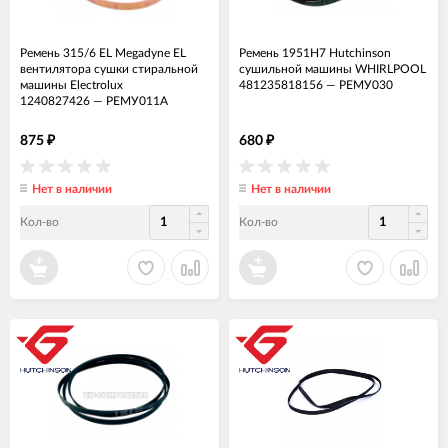
Ремень 315/6 EL Megadyne EL
Ремень 1951H7 Hutchinson
вентилятора сушки стиральной
сушильной машины WHIRLPOOL
машины Electrolux
481235818156
—
РЕМУ030
1240827426
—
РЕМУ011А
875
680
₽
₽
Нет в наличии
Нет в наличии
Кол-во
Кол-во