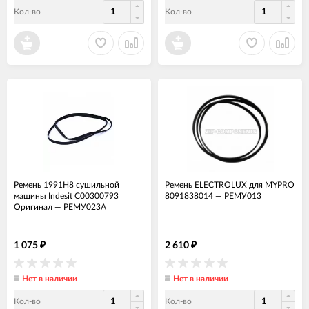
Кол-во
Кол-во
Ремень 1991H8 сушильной
Ремень ELECTROLUX для MYPRO
машины Indesit C00300793
8091838014
—
РЕМУ013
Оригинал
—
РЕМУ023А
1 075
2 610
₽
₽
Нет в наличии
Нет в наличии
Кол-во
Кол-во