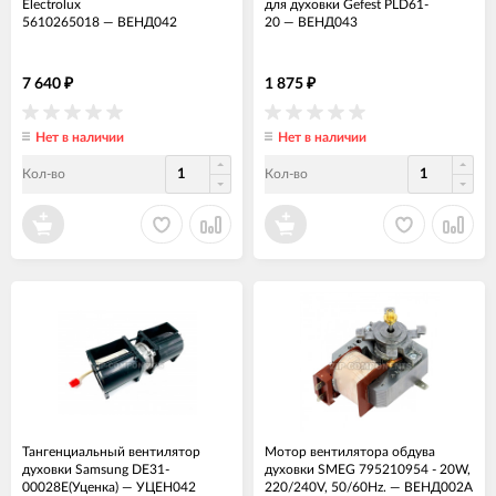
Electrolux
для духовки Gefest PLD61-
5610265018
—
ВЕНД042
20
—
ВЕНД043
7 640
1 875
₽
₽
Нет в наличии
Нет в наличии
Кол-во
Кол-во
Тангенциальный вентилятор
Мотор вентилятора обдува
духовки Samsung DE31-
духовки SMEG 795210954 - 20W,
00028E(Уценка)
—
УЦЕН042
220/240V, 50/60Hz.
—
ВЕНД002А