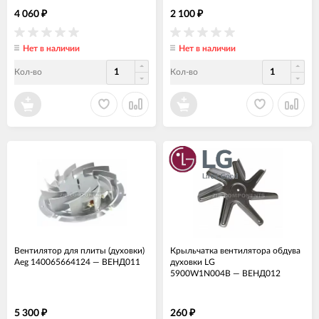
4 060
2 100
₽
₽
Нет в наличии
Нет в наличии
Кол-во
Кол-во
Вентилятор для плиты (духовки)
Крыльчатка вентилятора обдува
Aeg 140065664124
—
ВЕНД011
духовки LG
5900W1N004B
—
ВЕНД012
5 300
260
₽
₽