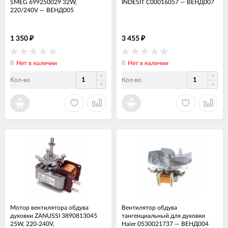
SMEG 699250029 32W,
INDESIT C00016057
—
ВЕНД007
220/240V
—
ВЕНД005
1 350
3 455
₽
₽
Нет в наличии
Нет в наличии
Кол-во
Кол-во
Мотор вентилятора обдува
Вентилятор обдува
духовки ZANUSSI 3890813045
тангенциальный для духовки
25W, 220-240V,
Haier 0530021737
—
ВЕНД004