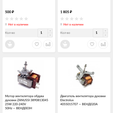
500
1 805
₽
₽
Нет в наличии
Нет в наличии
Кол-во
Кол-во
Мотор вентилятора обдува
Двигатель вентилятора духовки
духовки ZANUSSI 3890813045
Electrolux
25W 220-240V
4055015707
—
ВЕНД020А
50Hz
—
ВЕНД003Н