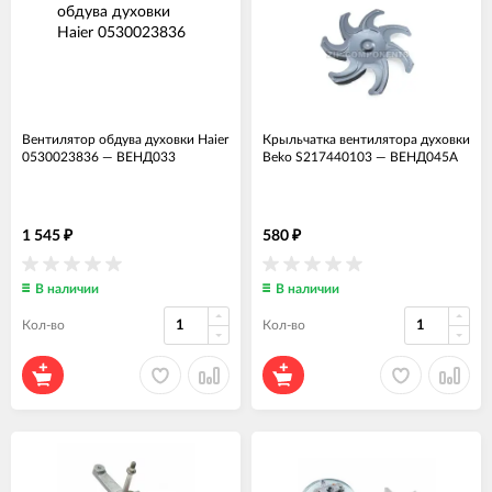
Вентилятор обдува духовки Haier
Крыльчатка вентилятора духовки
0530023836
—
ВЕНД033
Beko S217440103
—
ВЕНД045А
1 545
580
₽
₽
В наличии
В наличии
Кол-во
Кол-во