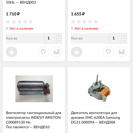
50Hz.
—
ВЕНД003
1 710
1 655
₽
₽
Нет в наличии
Нет в наличии
Кол-во
Кол-во
Вентилятор тангенциальный для
Двигатель вентилятора для
электроплиты INDESIT ARISTON
духовки SMC-620EA Samsung
C00089130 Не
DG31-00009A
—
ВЕНД008
Поставляется
—
ВЕНД010