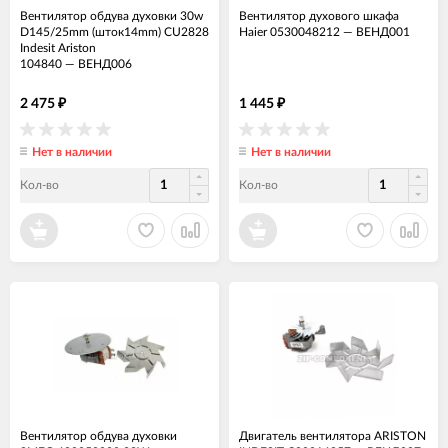
Вентилятор обдува духовки 30w
Вентилятор духового шкафа
D145/25mm (шток14mm) CU2828
Haier 0530048212
—
ВЕНД001
Indesit Ariston
104840
—
ВЕНД006
2 475
1 445
₽
₽
Нет в наличии
Нет в наличии
Кол-во
Кол-во
Вентилятор обдува духовки
Двигатель вентилятора ARISTON