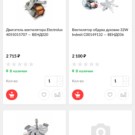
Двигатель вентилятора Electrolux
Вентилятор обдува духовки 32W
4055015707
—
ВЕНД020
Indesit C00149132
—
ВЕНД036
2 715
2 100
₽
₽
В наличии
В наличии
Кол-во
Кол-во