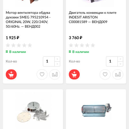
Мотор вентилятора обдува
Двигатель конвекции к плите
духовки SMEG 795210954 -
INDESIT ARISTON
ORIGINAL 20W, 220/240V,
C00081589
—
ВЕНД009
50/60Hz.
—
ВЕНД002
1 925
3 760
₽
₽
В наличии
В наличии
Кол-во
Кол-во