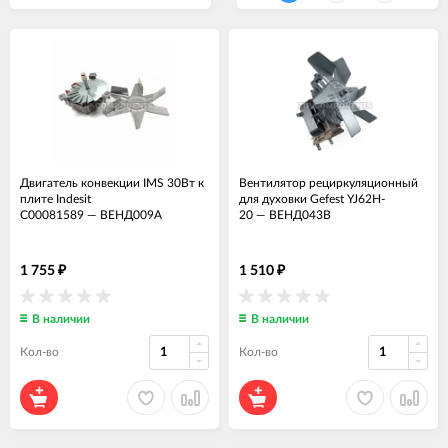
Двигатель конвекции IMS 30Вт к
Вентилятор рециркуляционный
плите Indesit
для духовки Gefest YJ62H-
C00081589
—
ВЕНД009А
20
—
ВЕНД043В
1 755
1 510
₽
₽
В наличии
В наличии
Кол-во
Кол-во