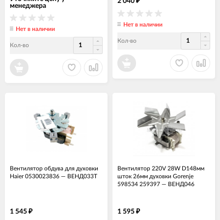
2 040
₽
менеджера
Нет в наличии
Нет в наличии
Кол-во
Кол-во
Вентилятор обдува для духовки
Вентилятор 220V 28W D148мм
Haier 0530023836
—
ВЕНД033Т
шток 26мм духовки Gorenje
598534 259397
—
ВЕНД046
1 545
1 595
₽
₽