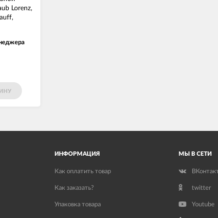
ub Lorenz,
auff,
07
енеджера
ЗИНУ
ИНФОРМАЦИЯ
МЫ В СЕТИ
Как оплатить товар
ВКонтак
Как заказать?
twitter
Упаковка товара
Youtube