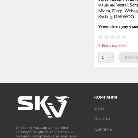
машины Vestel, Scha
Midea, Dexp, Weissg
Korting, DAEWOO
32035780
—
ЗАМУ0
Уточняйте цену у м
Нет в наличии
В КОР
КОМПАНИЯ
О нас
Новости
Интернет-магазин запчастей и
Контакты
аксессуаров для бытовой техники.
Большой ассортимент, низкие цены.