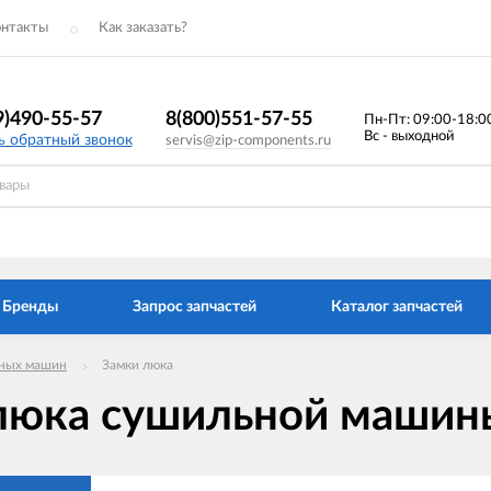
онтакты
Как заказать?
9)490-55-57
8(800)551-57-55
Пн-Пт: 09:00-18:0
Вс - выходной
ь обратный звонок
servis@zip-components.ru
Бренды
Запрос запчастей
Каталог запчастей
ных машин
Замки люка
люка сушильной машин