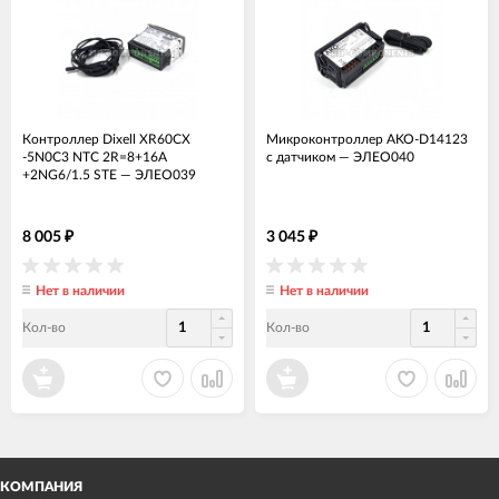
Контроллер Dixell XR60CX
Микроконтроллер AKO-D14123
-5N0C3 NTC 2R=8+16A
c датчиком
—
ЭЛЕО040
+2NG6/1.5 STE
—
ЭЛЕО039
8 005
3 045
₽
₽
Нет в наличии
Нет в наличии
Кол-во
Кол-во
КОМПАНИЯ