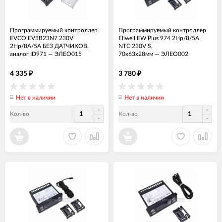
Программируемый контроллер
Программируемый контроллер
EVCO EV3B23N7 230V
Eliwell EW Plus 974 2Hp/8/5A
2Hp/8A/5A БЕЗ ДАТЧИКОВ,
NTC 230V S,
аналог ID971
—
ЭЛЕО015
70х63х28мм
—
ЭЛЕО002
4 335
3 780
₽
₽
Нет в наличии
Нет в наличии
Кол-во
Кол-во