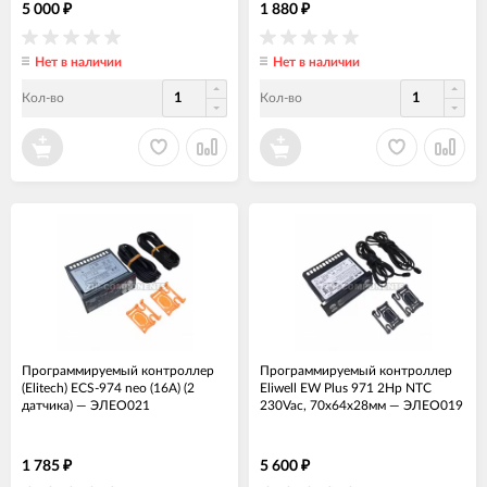
5 000
1 880
₽
₽
Нет в наличии
Нет в наличии
Кол-во
Кол-во
Программируемый контроллер
Программируемый контроллер
(Elitech) ECS-974 neo (16А) (2
Eliwell EW Plus 971 2Hp NTC
датчика)
—
ЭЛЕО021
230Vac, 70х64х28мм
—
ЭЛЕО019
1 785
5 600
₽
₽