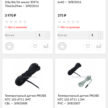
2Hp/8A/5A аналог ID974,
6x40
—
ЭЛЕО016
70х63х29мм
—
ЭЛЕО013
3 970
375
₽
₽
Нет в наличии
Нет в наличии
Кол-во
Кол-во
Температурный датчик PROBE
Температурный датчик PROBE
NTC 103 AT11 3MT
NTC 103 AT11 1,5M
CBL
—
ЭЛЕО008
PVC
—
ЭЛЕО007