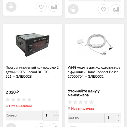
Программируемый контроллер 2
Wi-Fi модуль для холодильников
датчик 220V Becool BC-ITC-
с функцией HomeConnect Bosch
321
—
ЭЛЕО028
17000704
—
ЭЛЕО031
Уточняйте цену у
2 320
₽
менеджера
Нет в наличии
Нет в наличии
Кол-во
Кол-во