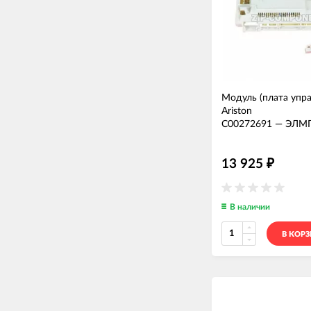
Модуль (плата упра
Ariston
C00272691
—
ЭЛМ
13 925
₽
В наличии
В КОР