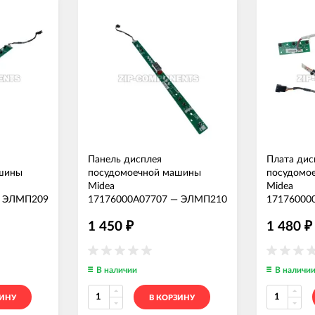
Панель дисплея
Плата дис
шины
посудомоечной машины
посудомо
Midea
Midea
—
ЭЛМП209
17176000A07707
—
ЭЛМП210
17176000
1 450
1 480
₽
₽
В наличии
В наличи
ЗИНУ
В КОРЗИНУ