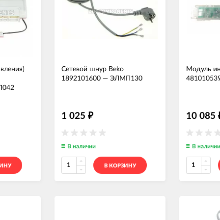
вления)
Сетевой шнур Beko
Модуль ин
1892101600
—
ЭЛМП130
48101053
П042
1 025
10 085
₽
В наличии
В наличи
ЗИНУ
В КОРЗИНУ