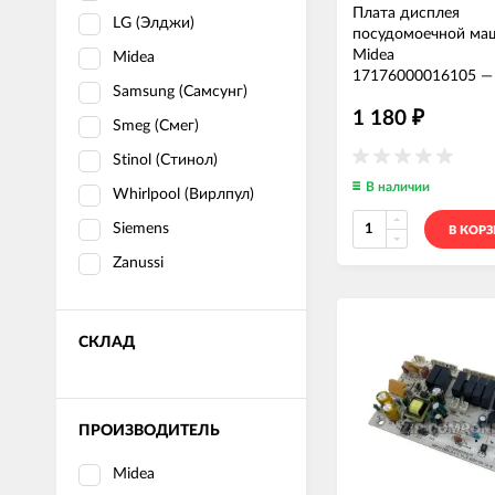
Плата дисплея
LG (Элджи)
посудомоечной ма
Midea
Midea
17176000016105
Samsung (Самсунг)
1 180
₽
Smeg (Смег)
Stinol (Стинол)
В наличии
Whirlpool (Вирлпул)
Siemens
В КОР
Zanussi
СКЛАД
ПРОИЗВОДИТЕЛЬ
Midea