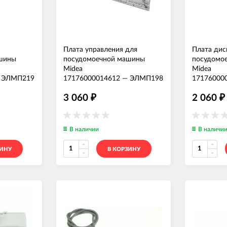
Плата управления для
Плата дис
шины
посудомоечной машины
посудомо
Midea
Midea
—
ЭЛМП219
17176000014612
—
ЭЛМП198
17176000
3 060
2 060
₽
₽
В наличии
В наличи
ЗИНУ
В КОРЗИНУ