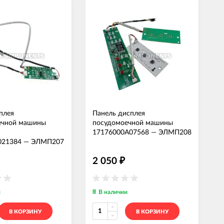
плея
Панель дисплея
ечной машины
посудомоечной машины
17176000A07568
—
ЭЛМП208
021384
—
ЭЛМП207
2 050
₽
и
В наличии
В КОРЗИНУ
В КОРЗИНУ