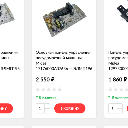
правления
Основная панель управления
Панель уп
шины
посудомоечной машины
посудомо
Midea
Midea
—
ЭЛМП195
17176000A07636
—
ЭЛМП196
12973000
2 550
1 860
₽
₽
В наличии
В наличи
ЗИНУ
В КОРЗИНУ