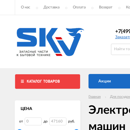
О нас
Доставка
Оплата
Возврат
К
+7(49
Заказат
КАТАЛОГ ТОВАРОВ
Акции
Главная
Для посудо
Электр
ЦЕНА
от
до
руб.
машин