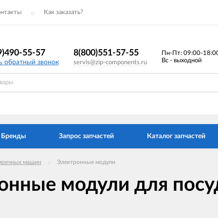
онтакты
Как заказать?
9)490-55-57
8(800)551-57-55
Пн-Пт: 09:00-18:0
Вс - выходной
ь обратный звонок
servis@zip-components.ru
Бренды
Запрос запчастей
Каталог запчастей
моечных машин
Электронные модули
онные модули для пос