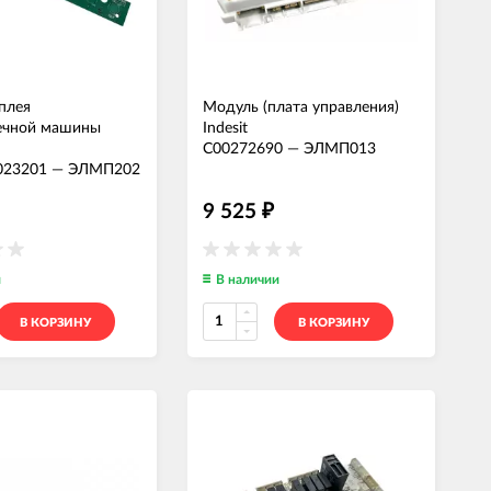
плея
Модуль (плата управления)
ечной машины
Indesit
C00272690
—
ЭЛМП013
023201
—
ЭЛМП202
9 525
₽
и
В наличии
В КОРЗИНУ
В КОРЗИНУ