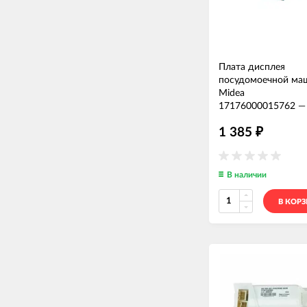
Плата дисплея
посудомоечной ма
Midea
17176000015762
1 385
₽
В наличии
В КОР