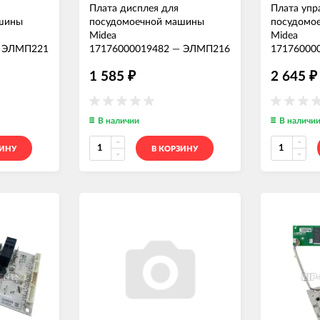
Плата дисплея для
Плата упр
шины
посудомоечной машины
посудомо
Midea
Midea
—
ЭЛМП221
17176000019482
—
ЭЛМП216
17176000
1 585
2 645
₽
₽
В наличии
В наличи
ЗИНУ
В КОРЗИНУ