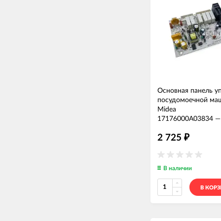
Основная панель у
посудомоечной ма
Midea
17176000A03834
2 725
₽
В наличии
В КОР