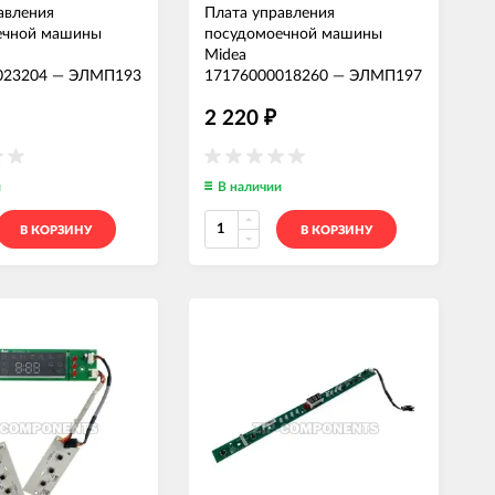
авления
Плата управления
ечной машины
посудомоечной машины
Midea
023204
—
ЭЛМП193
17176000018260
—
ЭЛМП197
2 220
₽
и
В наличии
В КОРЗИНУ
В КОРЗИНУ