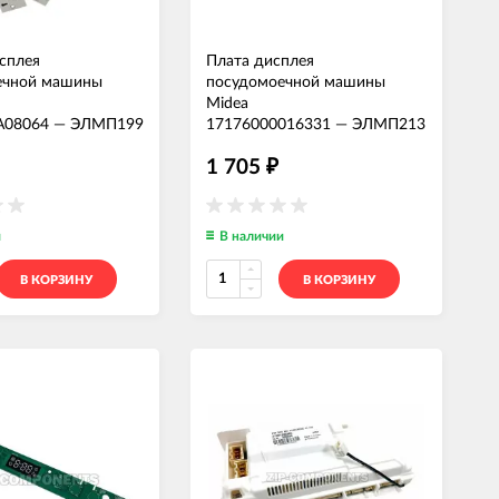
сплея
Плата дисплея
ечной машины
посудомоечной машины
Midea
A08064
—
ЭЛМП199
17176000016331
—
ЭЛМП213
1 705
₽
и
В наличии
В КОРЗИНУ
В КОРЗИНУ