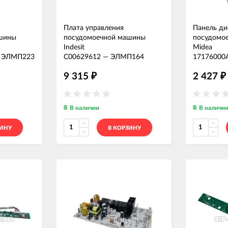
Плата управления
Панель ди
шины
посудомоечной машины
посудомо
Indesit
Midea
—
ЭЛМП223
C00629612
—
ЭЛМП164
17176000
9 315
2 427
₽
₽
В наличии
В наличи
ЗИНУ
В КОРЗИНУ