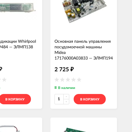
дикации Whirlpool
Основная панель управления
9484
—
ЭЛМП138
посудомоечной машины
Midea
17176000A03833
—
ЭЛМП194
2 725
₽
₽
и
В наличии
В КОРЗИНУ
В КОРЗИНУ