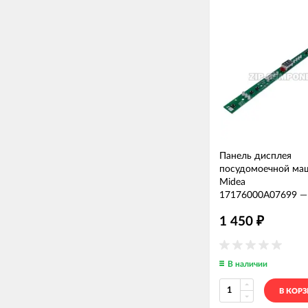
Панель дисплея
посудомоечной ма
Midea
17176000A07699
1 450
₽
В наличии
В КОР