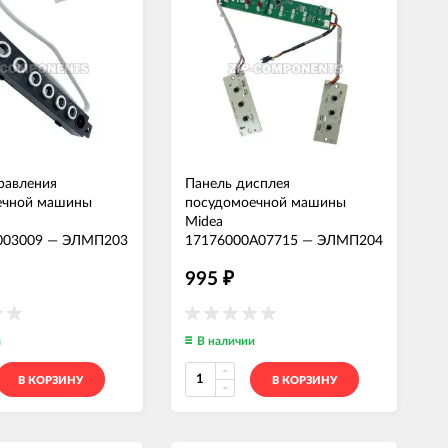
равления
Панель дисплея
ечной машины
посудомоечной машины
Midea
003009
—
ЭЛМП203
17176000A07715
—
ЭЛМП204
995
₽
и
В наличии
В КОРЗИНУ
В КОРЗИНУ