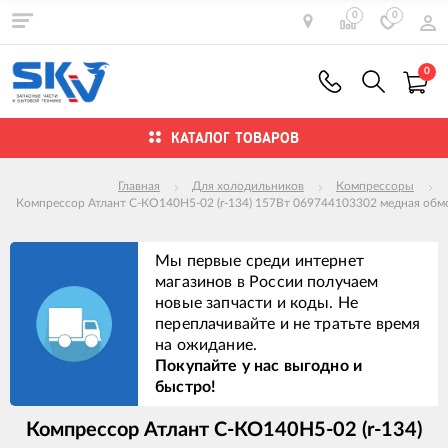
0
0
0
КАТАЛОГ ТОВАРОВ
Главная
Для холодильников
Компрессоры
Компрессор Атлант С-КО140Н5-02 (r-134) 157Вт 069744103302 медная обмо
Мы первые среди интернет
магазинов в России получаем
новые запчасти и коды. Не
переплачивайте и не тратьте время
на ожидание.
Покупайте у нас выгодно и
быстро!
Компрессор Атлант С-КО140Н5-02 (r-134)