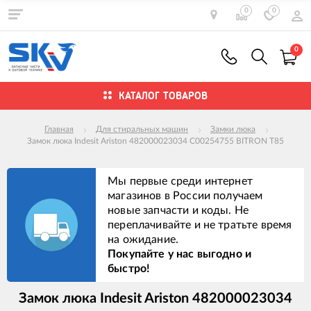
0
0
0
КАТАЛОГ ТОВАРОВ
Главная
Для стиральных машин
Замки люка
Замок люка Indesit Ariston 482000023034 C00254755 BITRON T85
Мы первые среди интернет
магазинов в России получаем
новые запчасти и коды. Не
переплачивайте и не тратьте время
на ожидание.
Покупайте у нас выгодно и
быстро!
Замок люка Indesit Ariston 482000023034