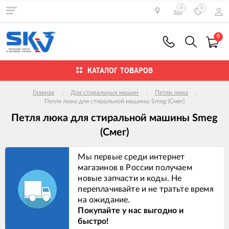
0
0
0
КАТАЛОГ ТОВАРОВ
Главная
Для стиральных машин
Петли люка
Петля люка для стиральной машины Smeg (Смег)
Петля люка для стиральной машины Smeg
(Смег)
Мы первые среди интернет
магазинов в России получаем
новые запчасти и коды. Не
переплачивайте и не тратьте время
на ожидание.
Покупайте у нас выгодно и
быстро!