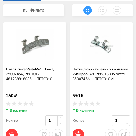
Фильтр
Петля люка Vestel-Whirlpool,
Петля люка стиральной машины
35007456, 2801012,
Whirlpool 481288818035 Vestel
481288818035
—
ПЕТС010
35007456
—
ПЕТС010М
260
550
₽
₽
В наличии
В наличии
Кол-во
Кол-во