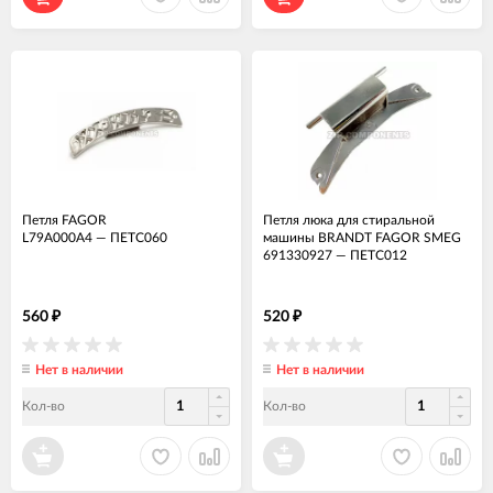
Петля FAGOR
Петля люка для стиральной
L79A000A4
—
ПЕТС060
машины BRANDT FAGOR SMEG
691330927
—
ПЕТС012
560
520
₽
₽
Нет в наличии
Нет в наличии
Кол-во
Кол-во